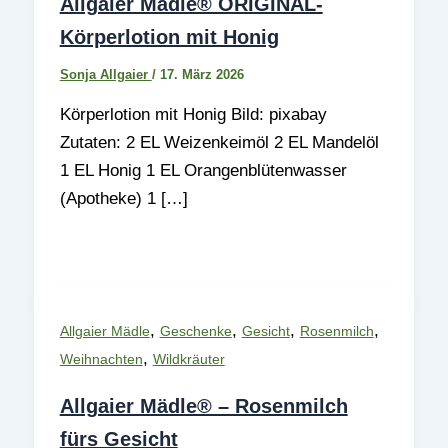
Allgaier Mädle® ORIGINAL-
Körperlotion mit Honig
Sonja Allgaier
/
17. März 2026
Körperlotion mit Honig Bild: pixabay
Zutaten: 2 EL Weizenkeimöl 2 EL Mandelöl
1 EL Honig 1 EL Orangenblütenwasser
(Apotheke) 1 […]
,
,
,
,
Allgaier Mädle
Geschenke
Gesicht
Rosenmilch
,
Weihnachten
Wildkräuter
Allgaier Mädle® – Rosenmilch
fürs Gesicht