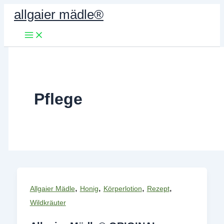
Zum
allgaier mädle®
Inhalt
springen
Pflege
,
,
,
,
Allgaier Mädle
Honig
Körperlotion
Rezept
Wildkräuter