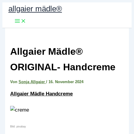
Zum
allgaier mädle®
Inhalt
springen
Allgaier Mädle®
ORIGINAL- Handcreme
Von
Sonja Allgaier
/
16. November 2024
Allgaier Mädle Handcreme
Bild: pixabay