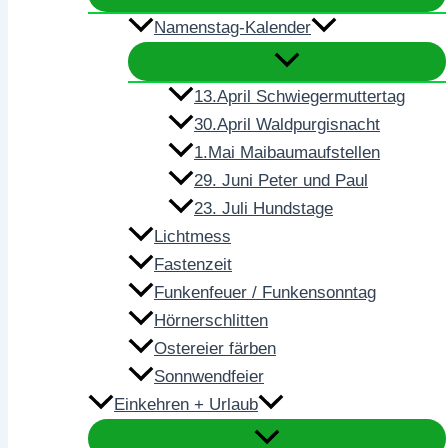
Namenstag-Kalender
13.April Schwiegermuttertag
30.April Waldpurgisnacht
1.Mai Maibaumaufstellen
29. Juni Peter und Paul
23. Juli Hundstage
Lichtmess
Fastenzeit
Funkenfeuer / Funkensonntag
Hörnerschlitten
Ostereier färben
Sonnwendfeier
Einkehren + Urlaub