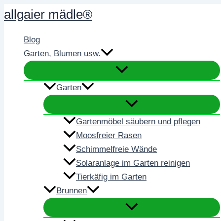
Zum
allgaier mädle®
Inhalt
springen
Blog
Garten, Blumen usw.
Garten
Gartenmöbel säubern und pflegen
Moosfreier Rasen
Schimmelfreie Wände
Solaranlage im Garten reinigen
Tierkäfig im Garten
Brunnen