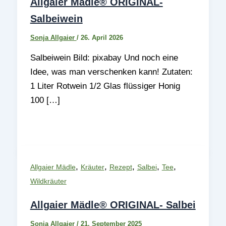
Allgaier Mädle® ORIGINAL-
Salbeiwein
Sonja Allgaier
/
26. April 2026
Salbeiwein Bild: pixabay Und noch eine
Idee, was man verschenken kann! Zutaten:
1 Liter Rotwein 1/2 Glas flüssiger Honig
100 […]
,
,
,
,
,
Allgaier Mädle
Kräuter
Rezept
Salbei
Tee
Wildkräuter
Allgaier Mädle® ORIGINAL- Salbei
Sonja Allgaier
/
21. September 2025