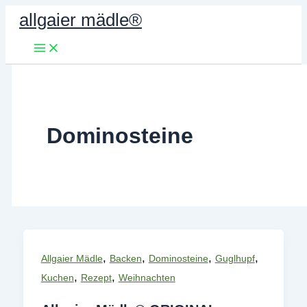
Zum
allgaier mädle®
Inhalt
springen
Dominosteine
,
,
,
,
Allgaier Mädle
Backen
Dominosteine
Guglhupf
,
,
Kuchen
Rezept
Weihnachten