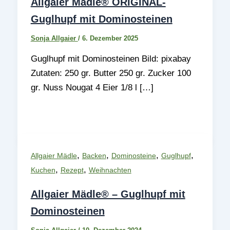
Allgaier Mädle® ORIGINAL-
Guglhupf mit Dominosteinen
Sonja Allgaier
/
6. Dezember 2025
Guglhupf mit Dominosteinen Bild: pixabay
Zutaten: 250 gr. Butter 250 gr. Zucker 100
gr. Nuss Nougat 4 Eier 1/8 l […]
,
,
,
,
Allgaier Mädle
Backen
Dominosteine
Guglhupf
,
,
Kuchen
Rezept
Weihnachten
Allgaier Mädle® – Guglhupf mit
Dominosteinen