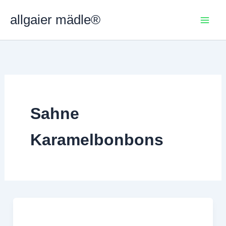
Zum
allgaier mädle®
Inhalt
springen
Sahne
Karamelbonbons