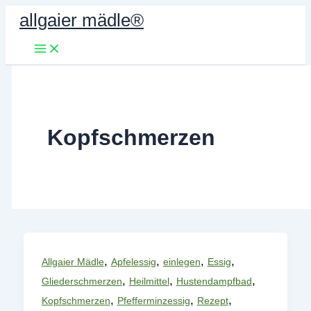
Zum
allgaier mädle®
Inhalt
springen
Kopfschmerzen
,
,
,
,
Allgaier Mädle
Apfelessig
einlegen
Essig
,
,
,
Gliederschmerzen
Heilmittel
Hustendampfbad
,
,
,
Kopfschmerzen
Pfefferminzessig
Rezept