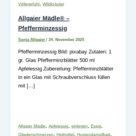
,
Völlegefühl
Wildkräuter
Allgaier Mädle® –
Pfefferminzessig
Sonja Allgaier
/
24. November 2025
Pfefferminzessig Bild: pixabay Zutaten: 1
gr. Glas Pfefferminzblätter 500 ml
Apfelessig Zubereitung: Pfefferminzblätter
in ein Glas mit Schraubverschluss füllen
mit […]
,
,
,
,
Allgaier Mädle
Apfelessig
einlegen
Essig
,
,
,
Gliederschmerzen
Heilmittel
Hustendampfbad