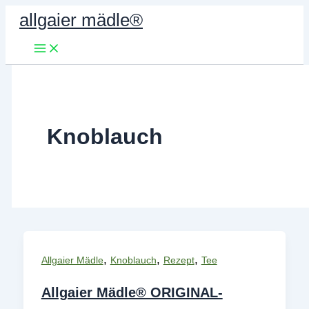
Zum
allgaier mädle®
Inhalt
springen
Knoblauch
,
,
,
Allgaier Mädle
Knoblauch
Rezept
Tee
Allgaier Mädle® ORIGINAL-