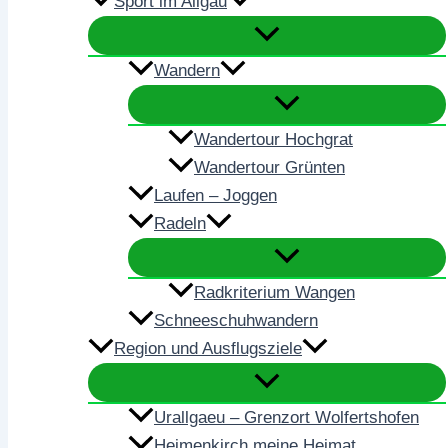
Sport im Allgäu
Wandern
Wandertour Hochgrat
Wandertour Grünten
Laufen – Joggen
Radeln
Radkriterium Wangen
Schneeschuhwandern
Region und Ausflugsziele
Urallgaeu – Grenzort Wolfertshofen
Heimenkirch meine Heimat