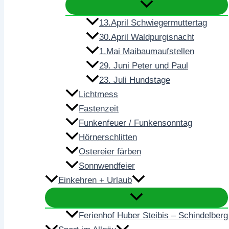
13.April Schwiegermuttertag
30.April Waldpurgisnacht
1.Mai Maibaumaufstellen
29. Juni Peter und Paul
23. Juli Hundstage
Lichtmess
Fastenzeit
Funkenfeuer / Funkensonntag
Hörnerschlitten
Ostereier färben
Sonnwendfeier
Einkehren + Urlaub
Ferienhof Huber Steibis – Schindelberg