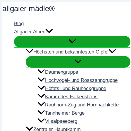
Zum
allgaier mädle®
Inhalt
springen
Blog
Allgäuer Alpen
Höchsten und bekanntesten Gipfel
Daumengruppe
Hochvogel- und Rosszahngruppe
Höfats- und Rauheckgruppe
Kamm des Falkensteins
Rauhhorn-Zug und Hornbachkette
Tannheimer Berge
Vilsalpseeberg
Zentraler Hauptkamm