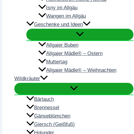
Isny im Allgäu
Wangen im Allgäu
Geschenke und Ideen
Allgaier Buben
Allgaier Mädle® – Ostern
Muttertag
Allgaier Mädle® – Weihnachten
Wildkräuter
Bärlauch
Brennessel
Gänseblümchen
Giersch (Geißfuß)
Holunder