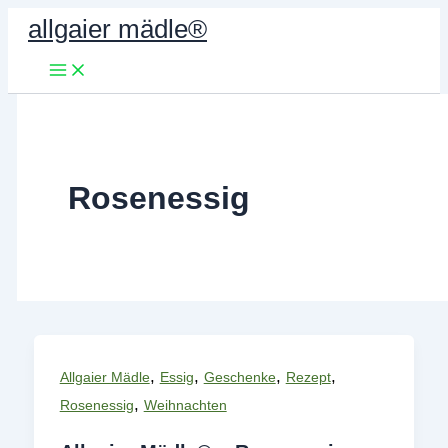
Zum
allgaier mädle®
Inhalt
springen
Rosenessig
,
,
,
,
Allgaier Mädle
Essig
Geschenke
Rezept
,
Rosenessig
Weihnachten