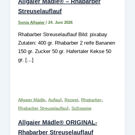
Allgaier Mädle® – Rhabarber
Streuselauflauf
Sonja Allgaier
/
24. Juni 2026
Rhabarber Streuselauflauf Bild: pixabay
Zutaten: 400 gr. Rhabarber 2 reife Bananen
150 gr. Zucker 50 gr. Hafertaler Kekse 50
gr. […]
,
,
,
,
Allgaier Mädle
Auflauf
Rezept
Rhabarber
,
Rhabarber Streuselauflauf
Süßspeise
Allgaier Mädle® ORIGINAL-
Rhabarber Streuselauflauf