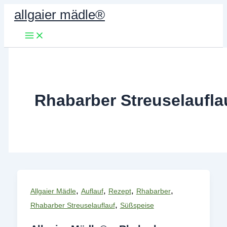
Zum
allgaier mädle®
Inhalt
springen
Rhabarber Streuselaufla
,
,
,
,
Allgaier Mädle
Auflauf
Rezept
Rhabarber
,
Rhabarber Streuselauflauf
Süßspeise