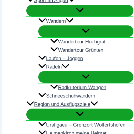
Sport im Allgäu
Wandern
Wandertour Hochgrat
Wandertour Grünten
Laufen – Joggen
Radeln
Radkriterium Wangen
Schneeschuhwandern
Region und Ausflugsziele
Urallgaeu – Grenzort Wolfertshofen
Heimenkirch meine Heimat