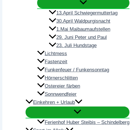
13.April Schwiegermuttertag
30.April Waldpurgisnacht
1.Mai Maibaumaufstellen
29. Juni Peter und Paul
23. Juli Hundstage
Lichtmess
Fastenzeit
Funkenfeuer / Funkensonntag
Hörnerschlitten
Ostereier färben
Sonnwendfeier
Einkehren + Urlaub
Ferienhof Huber Steibis – Schindelberg