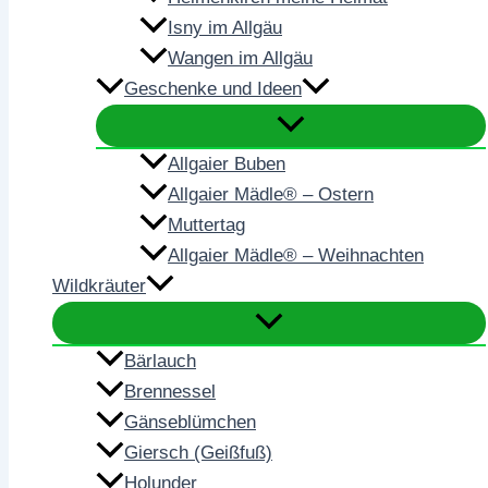
Isny im Allgäu
Wangen im Allgäu
Geschenke und Ideen
Allgaier Buben
Allgaier Mädle® – Ostern
Muttertag
Allgaier Mädle® – Weihnachten
Wildkräuter
Bärlauch
Brennessel
Gänseblümchen
Giersch (Geißfuß)
Holunder