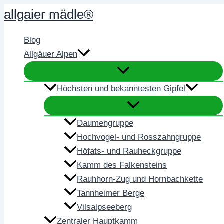
Zum
allgaier mädle®
Inhalt
springen
Blog
Allgäuer Alpen
Höchsten und bekanntesten Gipfel
Daumengruppe
Hochvogel- und Rosszahngruppe
Höfats- und Rauheckgruppe
Kamm des Falkensteins
Rauhhorn-Zug und Hornbachkette
Tannheimer Berge
Vilsalpseeberg
Zentraler Hauptkamm