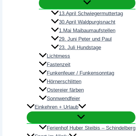
13.April Schwiegermuttertag
30.April Waldpurgisnacht
1.Mai Maibaumaufstellen
29. Juni Peter und Paul
23. Juli Hundstage
Lichtmess
Fastenzeit
Funkenfeuer / Funkensonntag
Hörnerschlitten
Ostereier färben
Sonnwendfeier
Einkehren + Urlaub
Ferienhof Huber Steibis – Schindelberg