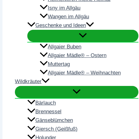
Isny im Allgäu
Wangen im Allgäu
Geschenke und Ideen
Allgaier Buben
Allgaier Mädle® – Ostern
Muttertag
Allgaier Mädle® – Weihnachten
Wildkräuter
Bärlauch
Brennessel
Gänseblümchen
Giersch (Geißfuß)
Holunder