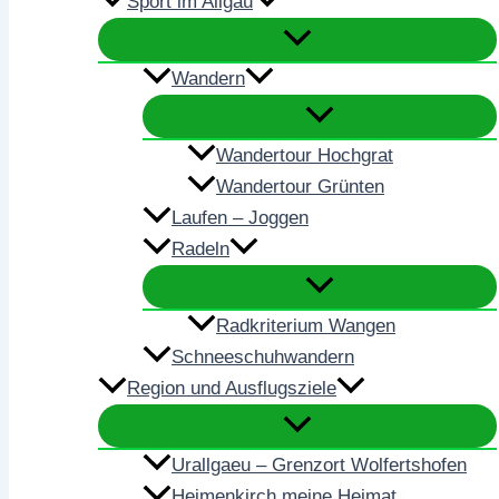
Sport im Allgäu
Wandern
Wandertour Hochgrat
Wandertour Grünten
Laufen – Joggen
Radeln
Radkriterium Wangen
Schneeschuhwandern
Region und Ausflugsziele
Urallgaeu – Grenzort Wolfertshofen
Heimenkirch meine Heimat