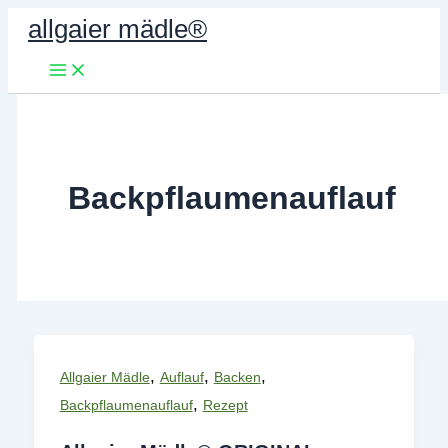
Zum
allgaier mädle®
Inhalt
springen
Backpflaumenauflauf
,
,
,
Allgaier Mädle
Auflauf
Backen
,
Backpflaumenauflauf
Rezept