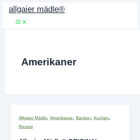
Zum
allgaier mädle®
Inhalt
springen
Amerikaner
,
,
,
,
Allgaier Mädle
Amerikaner
Backen
Kuchen
Rezept