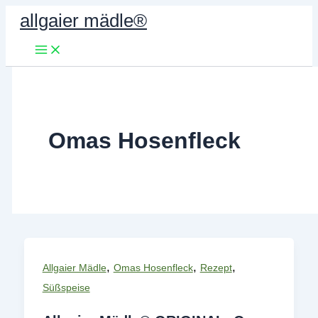
Zum
allgaier mädle®
Inhalt
springen
Omas Hosenfleck
,
,
,
Allgaier Mädle
Omas Hosenfleck
Rezept
Süßspeise