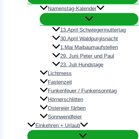
Namenstag-Kalender
13.April Schwiegermuttertag
30.April Waldpurgisnacht
1.Mai Maibaumaufstellen
29. Juni Peter und Paul
23. Juli Hundstage
Lichtmess
Fastenzeit
Funkenfeuer / Funkensonntag
Hörnerschlitten
Ostereier färben
Sonnwendfeier
Einkehren + Urlaub