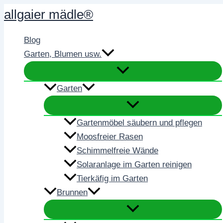
Zum
allgaier mädle®
Inhalt
springen
Blog
Garten, Blumen usw.
Garten
Gartenmöbel säubern und pflegen
Moosfreier Rasen
Schimmelfreie Wände
Solaranlage im Garten reinigen
Tierkäfig im Garten
Brunnen