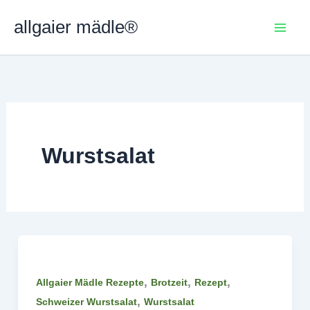
Zum
allgaier mädle®
Inhalt
springen
Wurstsalat
,
,
,
Allgaier Mädle Rezepte
Brotzeit
Rezept
,
Schweizer Wurstsalat
Wurstsalat