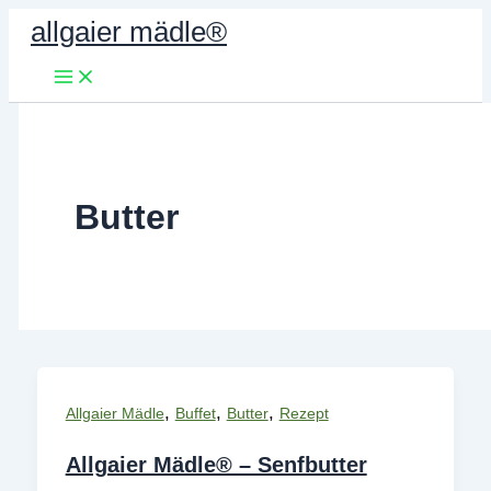
Zum
allgaier mädle®
Inhalt
springen
Butter
,
,
,
Allgaier Mädle
Buffet
Butter
Rezept
Allgaier Mädle® – Senfbutter