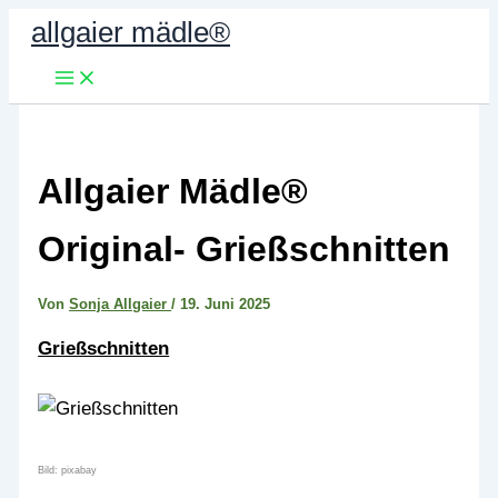
Zum
allgaier mädle®
Inhalt
springen
Allgaier Mädle®
Original- Grießschnitten
Von
Sonja Allgaier
/
19. Juni 2025
Grießschnitten
Bild: pixabay