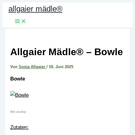
Zum
allgaier mädle®
Inhalt
springen
Allgaier Mädle® – Bowle
Von
Sonja Allgaier
/
18. Juni 2025
Bowle
Bild: pixabay
Zutaten: