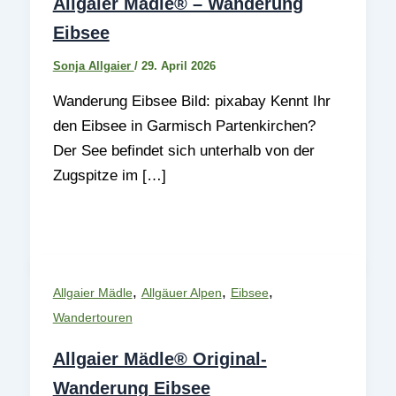
Allgaier Mädle® – Wanderung
Eibsee
Sonja Allgaier
/
29. April 2026
Wanderung Eibsee Bild: pixabay Kennt Ihr
den Eibsee in Garmisch Partenkirchen?
Der See befindet sich unterhalb von der
Zugspitze im […]
,
,
,
Allgaier Mädle
Allgäuer Alpen
Eibsee
Wandertouren
Allgaier Mädle® Original-
Wanderung Eibsee