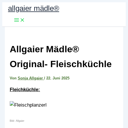
Zum
allgaier mädle®
Inhalt
springen
Allgaier Mädle®
Original- Fleischküchle
Von
Sonja Allgaier
/
22. Juni 2025
Fleichküchle:
Bild: Allgaier