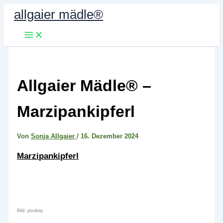
Zum
allgaier mädle®
Inhalt
springen
Allgaier Mädle® –
Marzipankipferl
Von
Sonja Allgaier
/
16. Dezember 2024
Marzipankipferl
Bild: pixabay