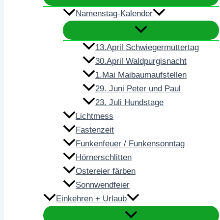
Namenstag-Kalender
13.April Schwiegermuttertag
30.April Waldpurgisnacht
1.Mai Maibaumaufstellen
29. Juni Peter und Paul
23. Juli Hundstage
Lichtmess
Fastenzeit
Funkenfeuer / Funkensonntag
Hörnerschlitten
Ostereier färben
Sonnwendfeier
Einkehren + Urlaub