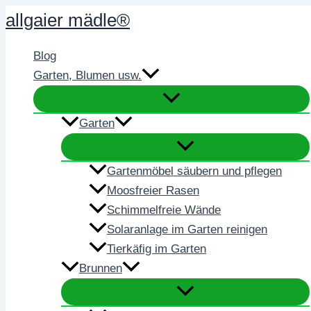
Zum
allgaier mädle®
Inhalt
springen
Blog
Garten, Blumen usw.
Garten
Gartenmöbel säubern und pflegen
Moosfreier Rasen
Schimmelfreie Wände
Solaranlage im Garten reinigen
Tierkäfig im Garten
Brunnen