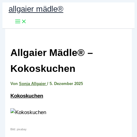
Zum
allgaier mädle®
Inhalt
springen
Allgaier Mädle® –
Kokoskuchen
Von
Sonja Allgaier
/
5. Dezember 2025
Kokoskuchen
Bild: pixabay