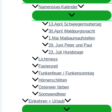
Namenstag-Kalender
13.April Schwiegermuttertag
30.April Waldpurgisnacht
1.Mai Maibaumaufstellen
29. Juni Peter und Paul
23. Juli Hundstage
Lichtmess
Fastenzeit
Funkenfeuer / Funkensonntag
Hörnerschlitten
Ostereier färben
Sonnwendfeier
Einkehren + Urlaub