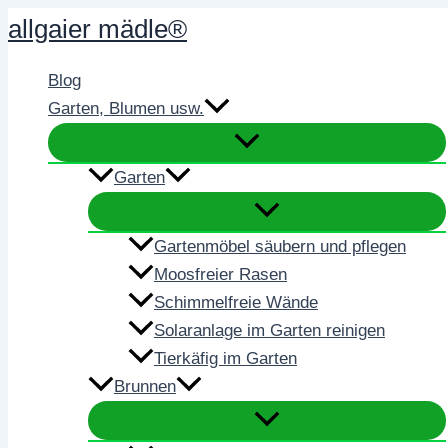
Zum
allgaier mädle®
Inhalt
springen
Blog
Garten, Blumen usw.
Garten
Gartenmöbel säubern und pflegen
Moosfreier Rasen
Schimmelfreie Wände
Solaranlage im Garten reinigen
Tierkäfig im Garten
Brunnen