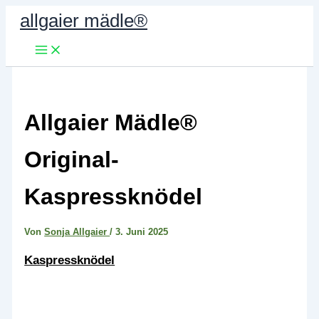
Zum
allgaier mädle®
Inhalt
springen
Allgaier Mädle®
Original-
Kaspressknödel
Von
Sonja Allgaier
/
3. Juni 2025
Kaspressknödel