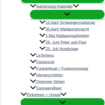
Namenstag-Kalender
13.April Schwiegermuttertag
30.April Waldpurgisnacht
1.Mai Maibaumaufstellen
29. Juni Peter und Paul
23. Juli Hundstage
Lichtmess
Fastenzeit
Funkenfeuer / Funkensonntag
Hörnerschlitten
Ostereier färben
Sonnwendfeier
Einkehren + Urlaub