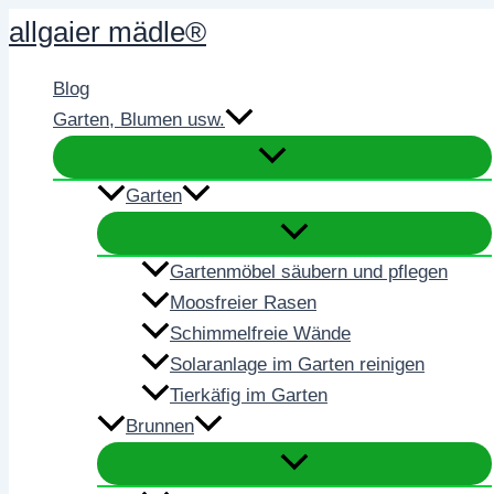
Zum
allgaier mädle®
Inhalt
springen
Blog
Garten, Blumen usw.
Garten
Gartenmöbel säubern und pflegen
Moosfreier Rasen
Schimmelfreie Wände
Solaranlage im Garten reinigen
Tierkäfig im Garten
Brunnen