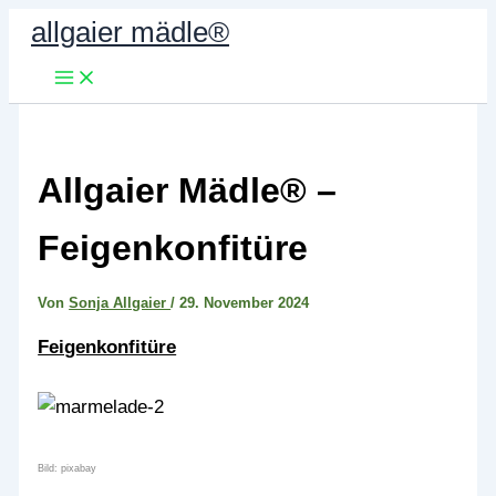
Zum
allgaier mädle®
Inhalt
springen
Allgaier Mädle® –
Feigenkonfitüre
Von
Sonja Allgaier
/
29. November 2024
Feigenkonfitüre
Bild: pixabay