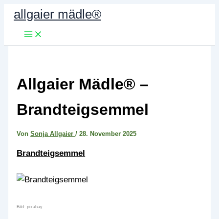
Zum
allgaier mädle®
Inhalt
springen
Allgaier Mädle® –
Brandteigsemmel
Von
Sonja Allgaier
/
28. November 2025
Brandteigsemmel
Bild: pixabay