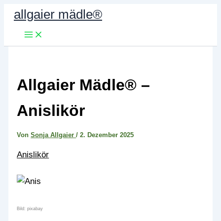
Zum
allgaier mädle®
Inhalt
springen
Allgaier Mädle® –
Anislikör
Von
Sonja Allgaier
/
2. Dezember 2025
Anislikör
Bild: pixabay