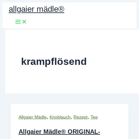
Zum
allgaier mädle®
Inhalt
springen
krampflösend
,
,
,
Allgaier Mädle
Knoblauch
Rezept
Tee
Allgaier Mädle® ORIGINAL-