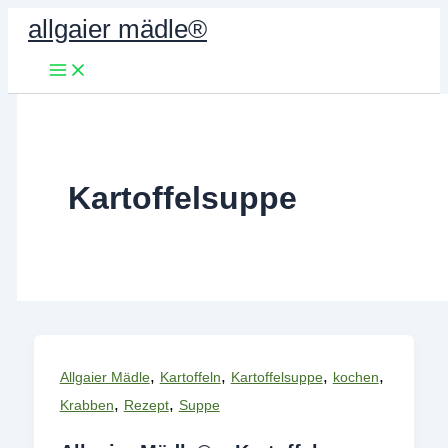
Zum
allgaier mädle®
Inhalt
springen
Kartoffelsuppe
,
,
,
,
Allgaier Mädle
Kartoffeln
Kartoffelsuppe
kochen
,
,
Krabben
Rezept
Suppe