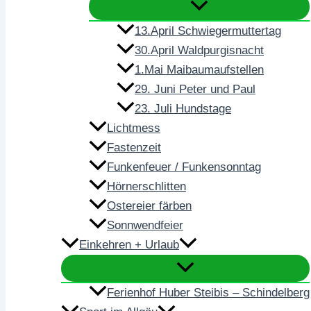
13.April Schwiegermuttertag
30.April Waldpurgisnacht
1.Mai Maibaumaufstellen
29. Juni Peter und Paul
23. Juli Hundstage
Lichtmess
Fastenzeit
Funkenfeuer / Funkensonntag
Hörnerschlitten
Ostereier färben
Sonnwendfeier
Einkehren + Urlaub
Ferienhof Huber Steibis – Schindelberg