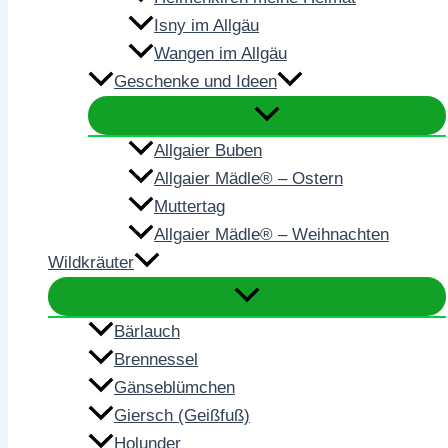
Isny im Allgäu
Wangen im Allgäu
Geschenke und Ideen
Allgaier Buben
Allgaier Mädle® – Ostern
Muttertag
Allgaier Mädle® – Weihnachten
Wildkräuter
Bärlauch
Brennessel
Gänseblümchen
Giersch (Geißfuß)
Holunder