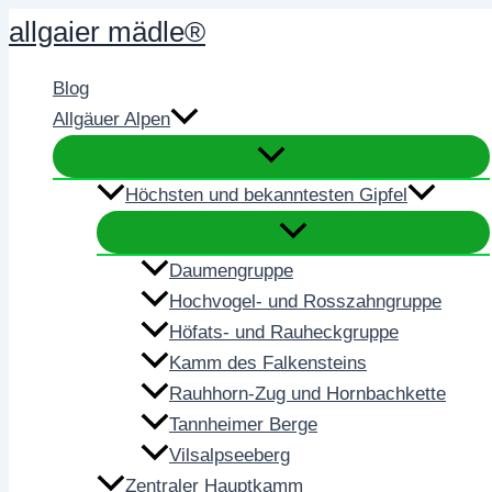
Zum
allgaier mädle®
Inhalt
springen
Blog
Allgäuer Alpen
Höchsten und bekanntesten Gipfel
Daumengruppe
Hochvogel- und Rosszahngruppe
Höfats- und Rauheckgruppe
Kamm des Falkensteins
Rauhhorn-Zug und Hornbachkette
Tannheimer Berge
Vilsalpseeberg
Zentraler Hauptkamm