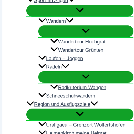
Sport im Allgäu
Wandern
Wandertour Hochgrat
Wandertour Grünten
Laufen – Joggen
Radeln
Radkriterium Wangen
Schneeschuhwandern
Region und Ausflugsziele
Urallgaeu – Grenzort Wolfertshofen
Heimenkirch meine Heimat