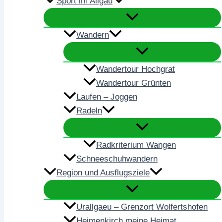
Sport im Allgäu
Wandern
Wandertour Hochgrat
Wandertour Grünten
Laufen – Joggen
Radeln
Radkriterium Wangen
Schneeschuhwandern
Region und Ausflugsziele
Urallgaeu – Grenzort Wolfertshofen
Heimenkirch meine Heimat