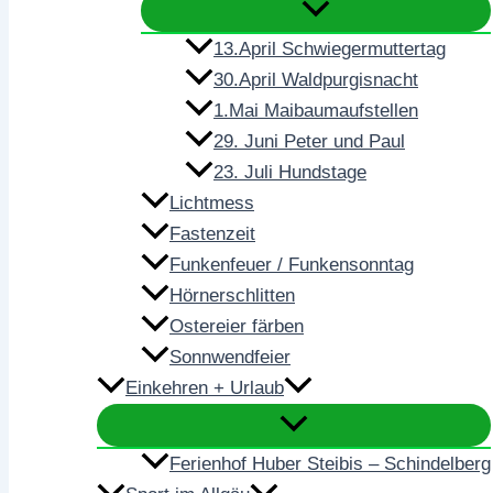
13.April Schwiegermuttertag
30.April Waldpurgisnacht
1.Mai Maibaumaufstellen
29. Juni Peter und Paul
23. Juli Hundstage
Lichtmess
Fastenzeit
Funkenfeuer / Funkensonntag
Hörnerschlitten
Ostereier färben
Sonnwendfeier
Einkehren + Urlaub
Ferienhof Huber Steibis – Schindelberg