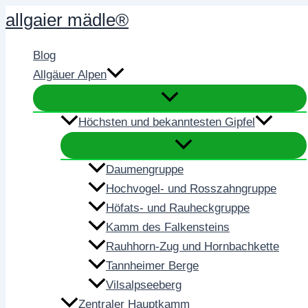
Zum
allgaier mädle®
Inhalt
springen
Blog
Allgäuer Alpen
Höchsten und bekanntesten Gipfel
Daumengruppe
Hochvogel- und Rosszahngruppe
Höfats- und Rauheckgruppe
Kamm des Falkensteins
Rauhhorn-Zug und Hornbachkette
Tannheimer Berge
Vilsalpseeberg
Zentraler Hauptkamm