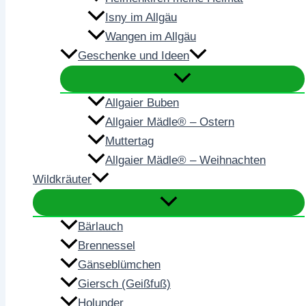
Isny im Allgäu
Wangen im Allgäu
Geschenke und Ideen
Allgaier Buben
Allgaier Mädle® – Ostern
Muttertag
Allgaier Mädle® – Weihnachten
Wildkräuter
Bärlauch
Brennessel
Gänseblümchen
Giersch (Geißfuß)
Holunder