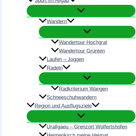
Sport im Allgäu
Wandern
Wandertour Hochgrat
Wandertour Grünten
Laufen – Joggen
Radeln
Radkriterium Wangen
Schneeschuhwandern
Region und Ausflugsziele
Urallgaeu – Grenzort Wolfertshofen
Heimenkirch meine Heimat