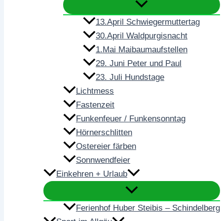
13.April Schwiegermuttertag
30.April Waldpurgisnacht
1.Mai Maibaumaufstellen
29. Juni Peter und Paul
23. Juli Hundstage
Lichtmess
Fastenzeit
Funkenfeuer / Funkensonntag
Hörnerschlitten
Ostereier färben
Sonnwendfeier
Einkehren + Urlaub
Ferienhof Huber Steibis – Schindelberg