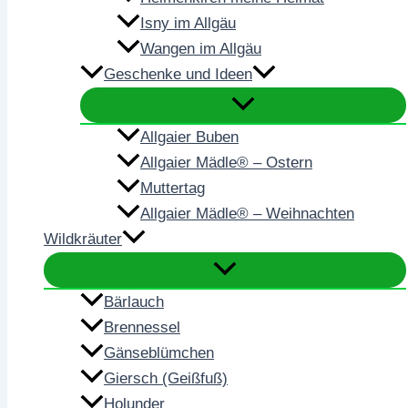
Isny im Allgäu
Wangen im Allgäu
Geschenke und Ideen
Allgaier Buben
Allgaier Mädle® – Ostern
Muttertag
Allgaier Mädle® – Weihnachten
Wildkräuter
Bärlauch
Brennessel
Gänseblümchen
Giersch (Geißfuß)
Holunder