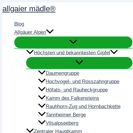
Zum
allgaier mädle®
Inhalt
springen
Blog
Allgäuer Alpen
Höchsten und bekanntesten Gipfel
Daumengruppe
Hochvogel- und Rosszahngruppe
Höfats- und Rauheckgruppe
Kamm des Falkensteins
Rauhhorn-Zug und Hornbachkette
Tannheimer Berge
Vilsalpseeberg
Zentraler Hauptkamm