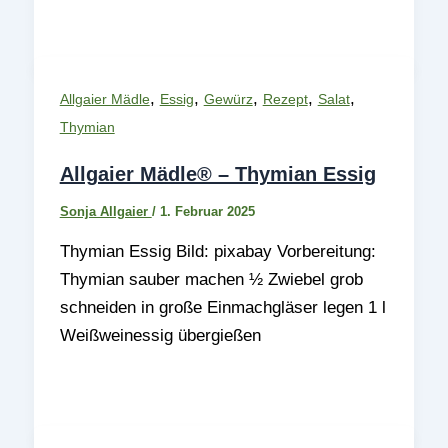
,
,
,
,
,
Allgaier Mädle
Essig
Gewürz
Rezept
Salat
Thymian
Allgaier Mädle® – Thymian Essig
Sonja Allgaier
/
1. Februar 2025
Thymian Essig Bild: pixabay Vorbereitung:
Thymian sauber machen ½ Zwiebel grob
schneiden in große Einmachgläser legen 1 l
Weißweinessig übergießen