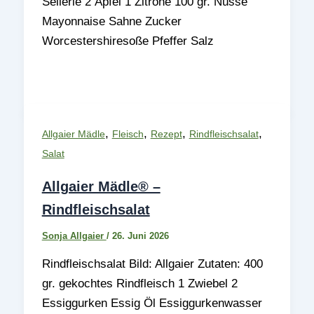
Sellerie 2 Äpfel 1 Zitrone 100 gr. Nüsse
Mayonnaise Sahne Zucker
Worcestershiresoße Pfeffer Salz
,
,
,
,
Allgaier Mädle
Fleisch
Rezept
Rindfleischsalat
Salat
Allgaier Mädle® –
Rindfleischsalat
Sonja Allgaier
/
26. Juni 2026
Rindfleischsalat Bild: Allgaier Zutaten: 400
gr. gekochtes Rindfleisch 1 Zwiebel 2
Essiggurken Essig Öl Essiggurkenwasser