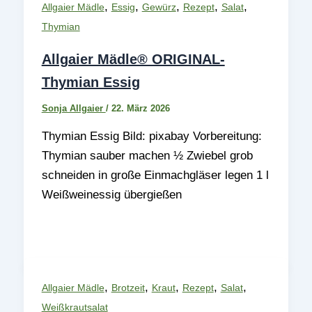
,
,
,
,
,
Allgaier Mädle
Essig
Gewürz
Rezept
Salat
Thymian
Allgaier Mädle® ORIGINAL-
Thymian Essig
Sonja Allgaier
/
22. März 2026
Thymian Essig Bild: pixabay Vorbereitung:
Thymian sauber machen ½ Zwiebel grob
schneiden in große Einmachgläser legen 1 l
Weißweinessig übergießen
,
,
,
,
,
Allgaier Mädle
Brotzeit
Kraut
Rezept
Salat
Weißkrautsalat