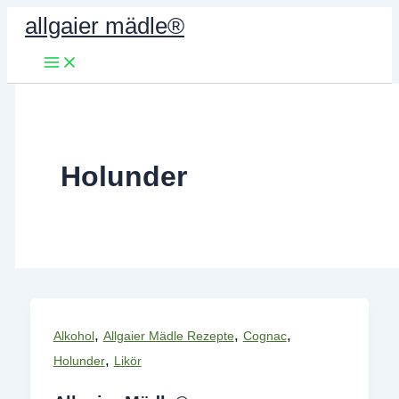
Zum
allgaier mädle®
Inhalt
springen
Holunder
,
,
,
Alkohol
Allgaier Mädle Rezepte
Cognac
,
Holunder
Likör