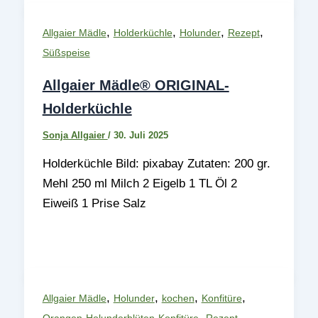
,
,
,
,
Allgaier Mädle
Holderküchle
Holunder
Rezept
Süßspeise
Allgaier Mädle® ORIGINAL-
Holderküchle
Sonja Allgaier
/
30. Juli 2025
Holderküchle Bild: pixabay Zutaten: 200 gr.
Mehl 250 ml Milch 2 Eigelb 1 TL Öl 2
Eiweiß 1 Prise Salz
,
,
,
,
Allgaier Mädle
Holunder
kochen
Konfitüre
,
Orangen-Holunderblüten-Konfitüre
Rezept