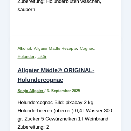
Zubereitung: Holunderblüten waschen,
säubern
,
,
,
Alkohol
Allgaier Mädle Rezepte
Cognac
,
Holunder
Likör
Allgaier Mädle® ORIGINAL-
Holundercognac
Sonja Allgaier
/
3. September 2025
Holundercognac Bild: pixabay 2 kg
Holunderbeeren (überreif) 0,4 l Wasser 300
gr. Zucker 5 Gewürznelken 1 l Weinbrand
Zubereitung: 2