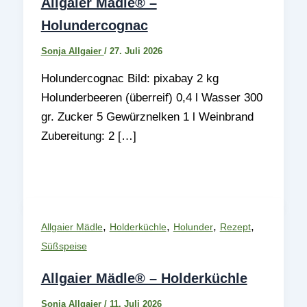
Allgaier Mädle® –
Holundercognac
Sonja Allgaier
/
27. Juli 2026
Holundercognac Bild: pixabay 2 kg
Holunderbeeren (überreif) 0,4 l Wasser 300
gr. Zucker 5 Gewürznelken 1 l Weinbrand
Zubereitung: 2 […]
,
,
,
,
Allgaier Mädle
Holderküchle
Holunder
Rezept
Süßspeise
Allgaier Mädle® – Holderküchle
Sonja Allgaier
/
11. Juli 2026