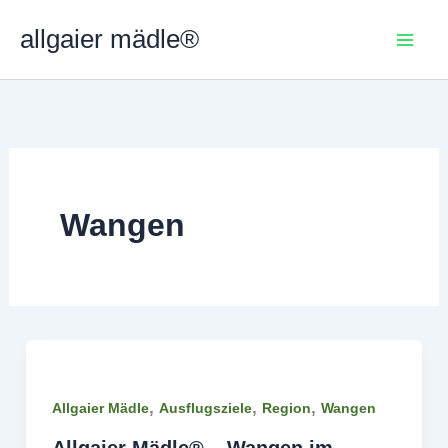
Zum
allgaier mädle®
Inhalt
springen
Wangen
,
,
,
Allgaier Mädle
Ausflugsziele
Region
Wangen