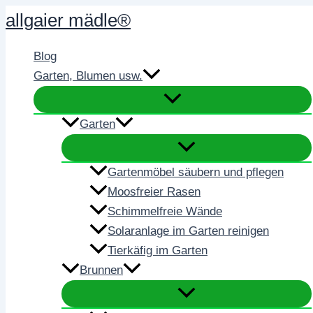
Zum
allgaier mädle®
Inhalt
springen
Blog
Garten, Blumen usw.
Garten
Gartenmöbel säubern und pflegen
Moosfreier Rasen
Schimmelfreie Wände
Solaranlage im Garten reinigen
Tierkäfig im Garten
Brunnen