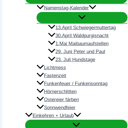
Namenstag-Kalender
13.April Schwiegermuttertag
30.April Waldpurgisnacht
1.Mai Maibaumaufstellen
29. Juni Peter und Paul
23. Juli Hundstage
Lichtmess
Fastenzeit
Funkenfeuer / Funkensonntag
Hörnerschlitten
Ostereier färben
Sonnwendfeier
Einkehren + Urlaub